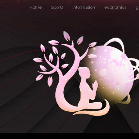
Home
Sports
information
economics
g
Pin It