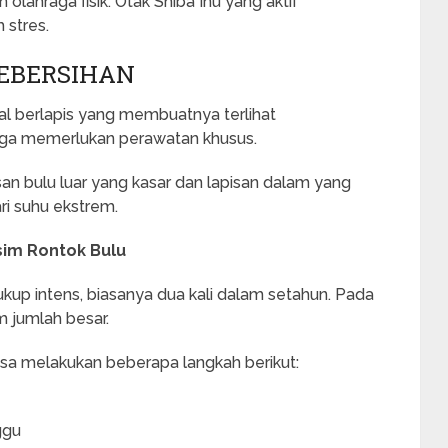
olahraga fisik. Otak Shiba Inu yang aktif
 stres.
EBERSIHAN
bal berlapis yang membuatnya terlihat
ga memerlukan perawatan khusus.
isan bulu luar yang kasar dan lapisan dalam yang
ri suhu ekstrem.
im Rontok Bulu
kup intens, biasanya dua kali dalam setahun. Pada
m jumlah besar.
bisa melakukan beberapa langkah berikut:
ggu