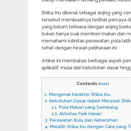
Shiba Inu dikenal sebagai anjing yang cerd
tersebut membuatnya terlihat percaya dir
yang belum terbiasa dengan anjing berkep
bukan hanya soal memberi makan dan men
memahami rutinitas perawatan, pola lat
sehat dengan hewan peliharaan ini.
Artikel ini membahas berbagai aspek pen
aplikatif, mulai dari kebutuhan dasar hi
Contents
[
hide
]
1.
Mengenal Karakter Shiba Inu
2.
Kebutuhan Dasar dalam Merawat Shib
2.1.
Pola Makan yang Seimbang
2.2.
Aktivitas Fisik Harian
3.
Perawatan Bulu dan Kebersihan
4.
Melatih Shiba Inu dengan Cara yang T