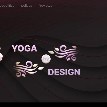
eopolitics
politics
Reviews