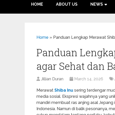
HOME
ABOUT US
NEWS
Home
»
Panduan Lengkap Merawat Shiba
Panduan Lengkap
agar Sehat dan B
Jillian Duran
March 14, 2026
Merawat
Shiba Inu
sering terdengar mud
media sosial. Ekspresi wajahnya yang unik
mandiri membuat ras anjing asal Jepang 
Indonesia. Namun di balik pesonanya,
cukup mendalam tentang perilaku, kebutuh