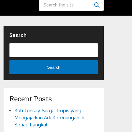
Search
Search
Recent Posts
Koh Tonsay, Surga Tropis yang
Mengajarkan Arti Ketenangan di
Setiap Langkah