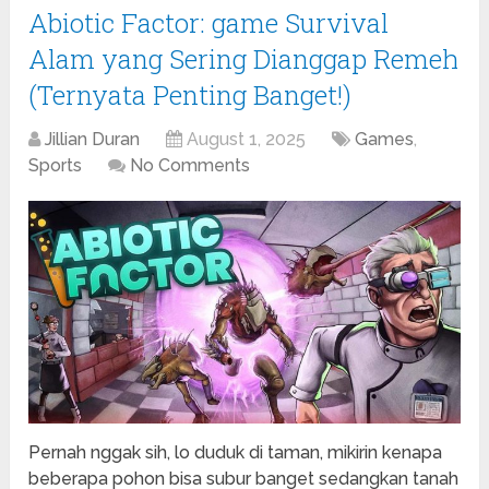
Abiotic Factor: game Survival
Alam yang Sering Dianggap Remeh
(Ternyata Penting Banget!)
Jillian Duran
August 1, 2025
Games
,
Sports
No Comments
Pernah nggak sih, lo duduk di taman, mikirin kenapa
beberapa pohon bisa subur banget sedangkan tanah