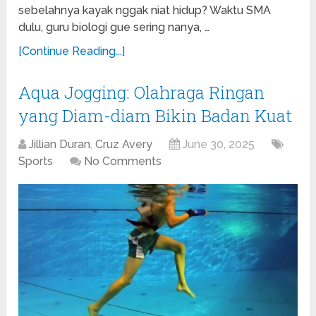
sebelahnya kayak nggak niat hidup? Waktu SMA
dulu, guru biologi gue sering nanya, …
[Continue Reading...]
Aqua Jogging: Olahraga Ringan
yang Diam-diam Bikin Badan Kuat
Jillian Duran
,
Cruz Avery
June 30, 2025
Sports
No Comments