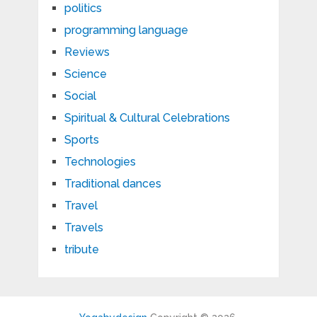
politics
programming language
Reviews
Science
Social
Spiritual & Cultural Celebrations
Sports
Technologies
Traditional dances
Travel
Travels
tribute