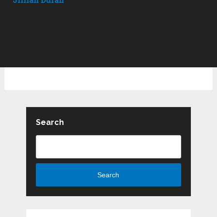
Search
Search