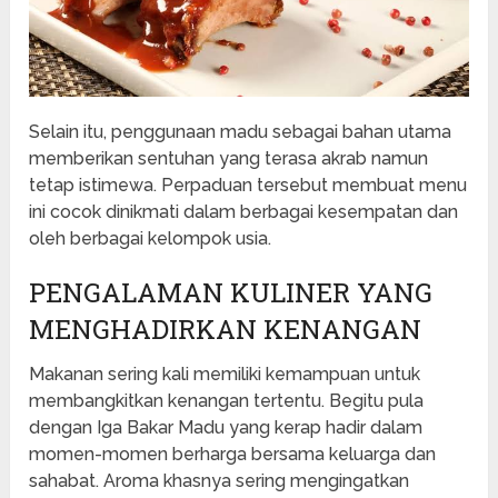
Selain itu, penggunaan madu sebagai bahan utama
memberikan sentuhan yang terasa akrab namun
tetap istimewa. Perpaduan tersebut membuat menu
ini cocok dinikmati dalam berbagai kesempatan dan
oleh berbagai kelompok usia.
PENGALAMAN KULINER YANG
MENGHADIRKAN KENANGAN
Makanan sering kali memiliki kemampuan untuk
membangkitkan kenangan tertentu. Begitu pula
dengan Iga Bakar Madu yang kerap hadir dalam
momen-momen berharga bersama keluarga dan
sahabat. Aroma khasnya sering mengingatkan