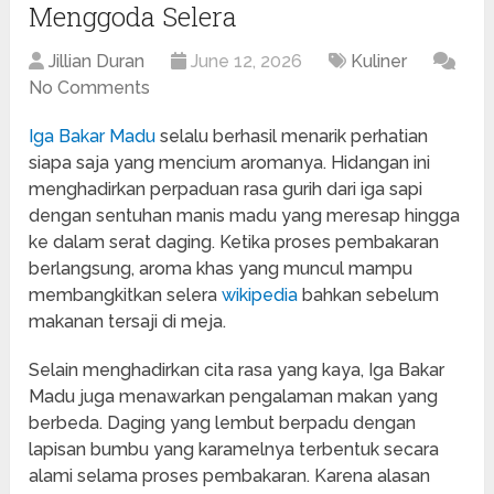
Menggoda Selera
Jillian Duran
June 12, 2026
Kuliner
No Comments
Iga Bakar Madu
selalu berhasil menarik perhatian
siapa saja yang mencium aromanya. Hidangan ini
menghadirkan perpaduan rasa gurih dari iga sapi
dengan sentuhan manis madu yang meresap hingga
ke dalam serat daging. Ketika proses pembakaran
berlangsung, aroma khas yang muncul mampu
membangkitkan selera
wikipedia
bahkan sebelum
makanan tersaji di meja.
Selain menghadirkan cita rasa yang kaya, Iga Bakar
Madu juga menawarkan pengalaman makan yang
berbeda. Daging yang lembut berpadu dengan
lapisan bumbu yang karamelnya terbentuk secara
alami selama proses pembakaran. Karena alasan