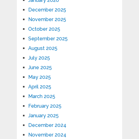
January 2026
December 2025
November 2025
October 2025
September 2025
August 2025
July 2025
June 2025
May 2025
April 2025
March 2025
February 2025
January 2025
December 2024
November 2024