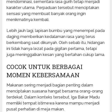
mendominasi, sementara rasa gurih tetap menjadi
karakter utama. Perpaduan tersebut menciptakan
sensasi yang membuat banyak orang ingin
menikmatinya kembali.
Lebih jauh lagi, lapisan bumbu yang menempel pada
daging memberikan kedalaman rasa yang terus
berkembang saat dikunyah. Oleh sebab itu, hidangan
ini tidak hanya lezat pada gigitan pertama, tetapi
juga meninggalkan kesan yang bertahan cukup lama.
COCOK UNTUK BERBAGAI
MOMEN KEBERSAMAAN
Makanan sering menjadi bagian penting dalam
menciptakan suasana hangat bersama orang-orang
terdekat. Dalam konteks tersebut, Iga Bakar Madu
memiliki tempat istimewa karena mampu menjadi
pusat perhatian di meja makan.