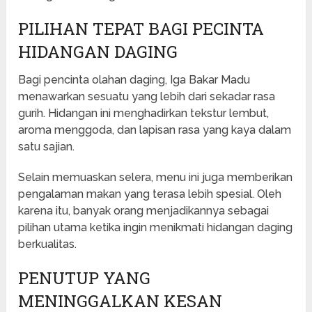
PILIHAN TEPAT BAGI PECINTA
HIDANGAN DAGING
Bagi pencinta olahan daging, Iga Bakar Madu
menawarkan sesuatu yang lebih dari sekadar rasa
gurih. Hidangan ini menghadirkan tekstur lembut,
aroma menggoda, dan lapisan rasa yang kaya dalam
satu sajian.
Selain memuaskan selera, menu ini juga memberikan
pengalaman makan yang terasa lebih spesial. Oleh
karena itu, banyak orang menjadikannya sebagai
pilihan utama ketika ingin menikmati hidangan daging
berkualitas.
PENUTUP YANG
MENINGGALKAN KESAN