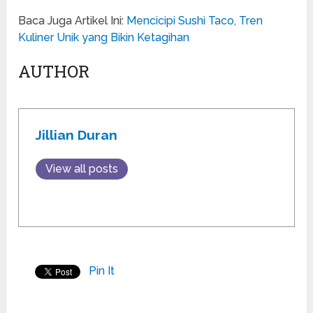
Baca Juga Artikel Ini:
Mencicipi Sushi Taco, Tren
Kuliner Unik yang Bikin Ketagihan
AUTHOR
Jillian Duran
View all posts
Pin It