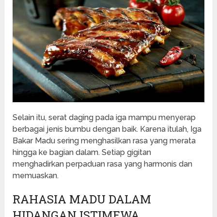
Selain itu, serat daging pada iga mampu menyerap
berbagai jenis bumbu dengan baik. Karena itulah, Iga
Bakar Madu sering menghasilkan rasa yang merata
hingga ke bagian dalam. Setiap gigitan
menghadirkan perpaduan rasa yang harmonis dan
memuaskan.
RAHASIA MADU DALAM
HIDANGAN ISTIMEWA