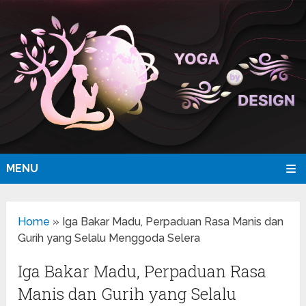
MENU
Home
»
Iga Bakar Madu, Perpaduan Rasa Manis dan
Gurih yang Selalu Menggoda Selera
Iga Bakar Madu, Perpaduan Rasa
Manis dan Gurih yang Selalu