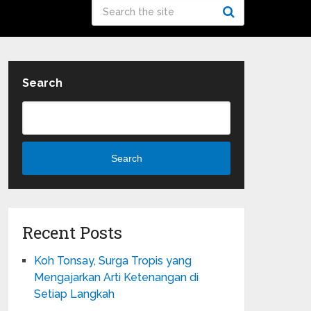
Search
Search
Recent Posts
Koh Tonsay, Surga Tropis yang
Mengajarkan Arti Ketenangan di
Setiap Langkah