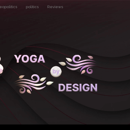
eopolitics
politics
Reviews