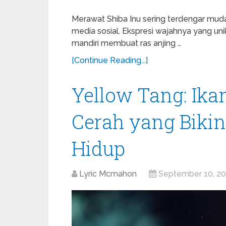
Merawat Shiba Inu sering terdengar mud
media sosial. Ekspresi wajahnya yang unik
mandiri membuat ras anjing …
[Continue Reading...]
Yellow Tang: Ika
Cerah yang Biki
Hidup
Lyric Mcmahon
September 10, 2