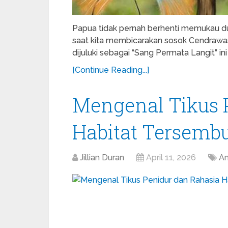
Papua tidak pernah berhenti memukau du
saat kita membicarakan sosok Cendrawasih
dijuluki sebagai “Sang Permata Langit” in
[Continue Reading...]
Mengenal Tikus 
Habitat Tersemb
Jillian Duran
April 11, 2026
An