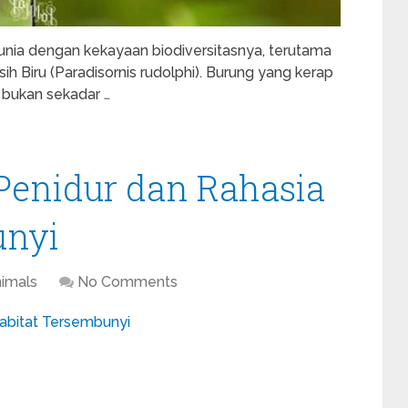
nia dengan kekayaan biodiversitasnya, terutama
 Biru (Paradisornis rudolphi). Burung yang kerap
i bukan sekadar …
Penidur dan Rahasia
unyi
imals
No Comments