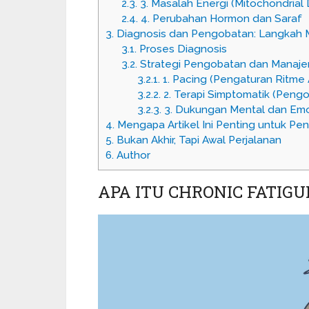
2.3.
3. Masalah Energi (Mitochondrial
2.4.
4. Perubahan Hormon dan Saraf
3.
Diagnosis dan Pengobatan: Langkah 
3.1.
Proses Diagnosis
3.2.
Strategi Pengobatan dan Manaj
3.2.1.
1. Pacing (Pengaturan Ritme A
3.2.2.
2. Terapi Simptomatik (Pengo
3.2.3.
3. Dukungan Mental dan Emo
4.
Mengapa Artikel Ini Penting untuk Pe
5.
Bukan Akhir, Tapi Awal Perjalanan
6.
Author
APA ITU CHRONIC FATIGU