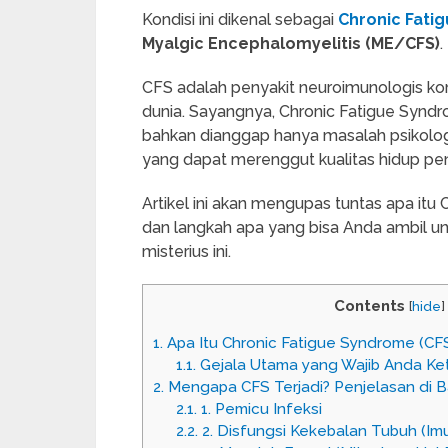
Kondisi ini dikenal sebagai
Chronic Fati
Myalgic Encephalomyelitis (ME/CFS)
.
CFS adalah penyakit neuroimunologis ko
dunia. Sayangnya, Chronic Fatigue Syndr
bahkan dianggap hanya masalah psikologis.
yang dapat merenggut kualitas hidup pen
Artikel ini akan mengupas tuntas apa itu
dan langkah apa yang bisa Anda ambil u
misterius ini.
Contents
[
hide
]
1.
Apa Itu Chronic Fatigue Syndrome (C
1.1.
Gejala Utama yang Wajib Anda Ke
2.
Mengapa CFS Terjadi? Penjelasan di 
2.1.
1. Pemicu Infeksi
2.2.
2. Disfungsi Kekebalan Tubuh (Im