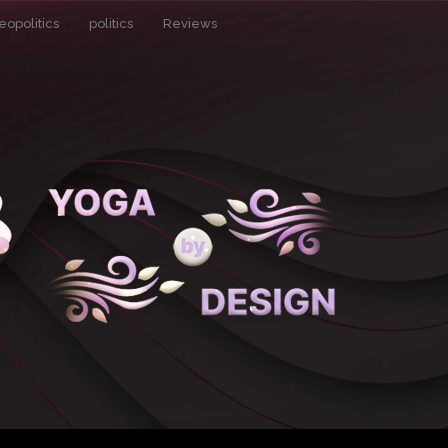
eopolitics
politics
Reviews