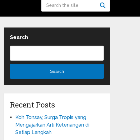
Search
Search
Recent Posts
Koh Tonsay, Surga Tropis yang
Mengajarkan Arti Ketenangan di
Setiap Langkah