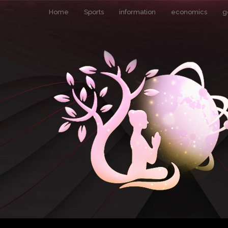
Home
Sports
information
economics
g
Pin It