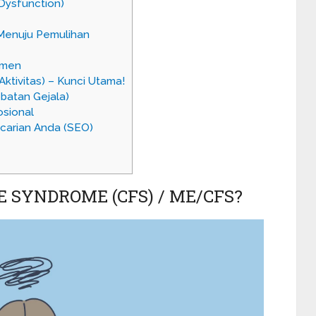
 Dysfunction)
Menuju Pemulihan
emen
ktivitas) – Kunci Utama!
batan Gejala)
sional
ncarian Anda (SEO)
E SYNDROME (CFS) / ME/CFS?