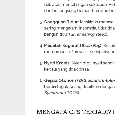
fisik atau mental ringan sekalipun. 
dan berlangsung berhari-hari atau b
Gangguan Tidur:
Meskipun merasa s
sering mengalami insomnia, tidur tid
bangun tidur (
unrefreshing sleep
).
Masalah Kognitif (
Brain Fog
):
Kesuli
memproses informasi—sering disebut
Nyeri Kronis:
Nyeri otot, nyeri send
kepala yang tidak biasa.
Gejala Otonom (
Orthostatic Intole
berdiri tegak, sering dikaitkan dengan
Syndrome
(POTS).
MENGAPA CFS TERJADI? 