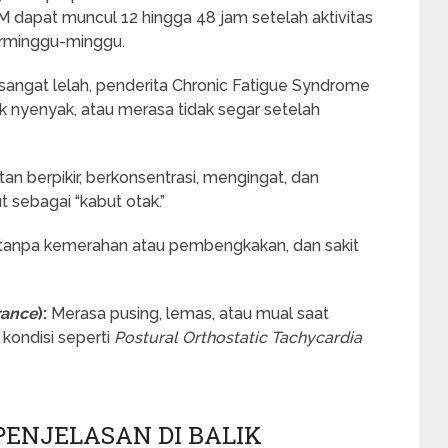
PEM dapat muncul 12 hingga 48 jam setelah aktivitas
erminggu-minggu.
angat lelah, penderita Chronic Fatigue Syndrome
ak nyenyak, atau merasa tidak segar setelah
tan berpikir, berkonsentrasi, mengingat, dan
 sebagai “kabut otak.”
i tanpa kemerahan atau pembengkakan, dan sakit
rance
):
Merasa pusing, lemas, atau mual saat
 kondisi seperti
Postural Orthostatic Tachycardia
PENJELASAN DI BALIK