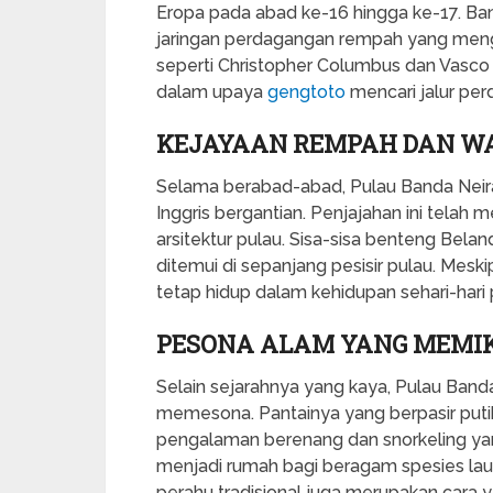
Eropa pada abad ke-16 hingga ke-17. Ban
jaringan perdagangan rempah yang meng
seperti Christopher Columbus dan Vasco
dalam upaya
gengtoto
mencari jalur pe
KEJAYAAN REMPAH DAN W
Selama berabad-abad, Pulau Banda Neira 
Inggris bergantian. Penjajahan ini telah
arsitektur pulau. Sisa-sisa benteng Bela
ditemui di sepanjang pesisir pulau. Mesk
tetap hidup dalam kehidupan sehari-har
PESONA ALAM YANG MEMI
Selain sejarahnya yang kaya, Pulau Ban
memesona. Pantainya yang berpasir putih
pengalaman berenang dan snorkeling yan
menjadi rumah bagi beragam spesies lau
perahu tradisional juga merupakan cara