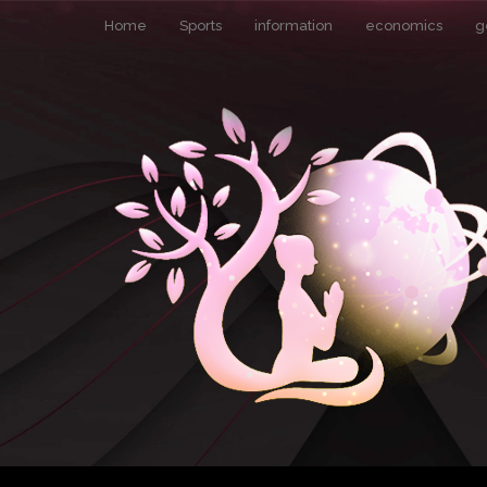
Home
Sports
information
economics
g
Pin It