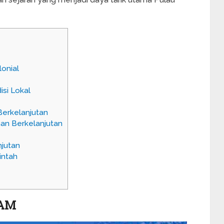
onial
si Lokal
erkelanjutan
n Berkelanjutan
jutan
intah
AM