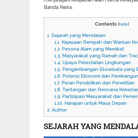
Banda Neira.
Contents
[
hide
]
1.
Sejarah yang Mendalam
1.1.
Kejayaan Rempah dan Warisan Kol
1.2.
Pesona Alam yang Memikat
1.3.
Masyarakat yang Ramah dan Tradi
1.4.
Upaya Pelestarian Lingkungan
1.5.
Pengembangan Ekowisata yang B
1.6.
Potensi Ekonomi dan Pembanguna
1.7.
Peran Pendidikan dan Penelitian
1.8.
Tantangan dan Rencana Keberlan
1.9.
Partisipasi Masyarakat dan Pemer
1.10.
Harapan untuk Masa Depan
2.
Author
SEJARAH YANG MENDAL