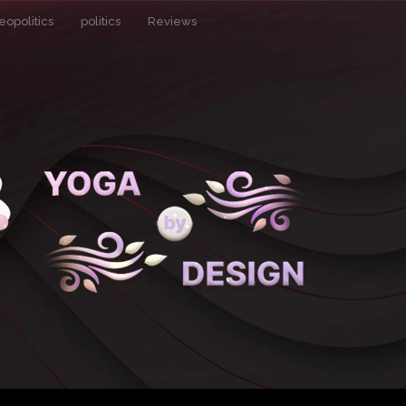
eopolitics
politics
Reviews