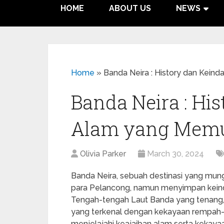
HOME
ABOUT US
NEWS
Home
»
Banda Neira : History dan Kei
Banda Neira : Hi
Alam yang Mem
Olivia Parker
March 30, 2024
Banda Neira, sebuah destinasi yang mung
para Pelancong, namun menyimpan keinda
Tengah-tengah Laut Banda yang tenang, p
yang terkenal dengan kekayaan rempah-rem
menjelajahi keajaiban alam serta kekaya