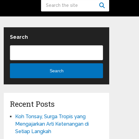
Search
Search
Recent Posts
Koh Tonsay, Surga Tropis yang
Mengajarkan Arti Ketenangan di
Setiap Langkah