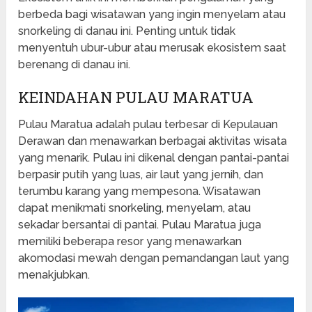
berbeda bagi wisatawan yang ingin menyelam atau
snorkeling di danau ini. Penting untuk tidak
menyentuh ubur-ubur atau merusak ekosistem saat
berenang di danau ini.
KEINDAHAN PULAU MARATUA
Pulau Maratua adalah pulau terbesar di Kepulauan
Derawan dan menawarkan berbagai aktivitas wisata
yang menarik. Pulau ini dikenal dengan pantai-pantai
berpasir putih yang luas, air laut yang jernih, dan
terumbu karang yang mempesona. Wisatawan
dapat menikmati snorkeling, menyelam, atau
sekadar bersantai di pantai. Pulau Maratua juga
memiliki beberapa resor yang menawarkan
akomodasi mewah dengan pemandangan laut yang
menakjubkan.