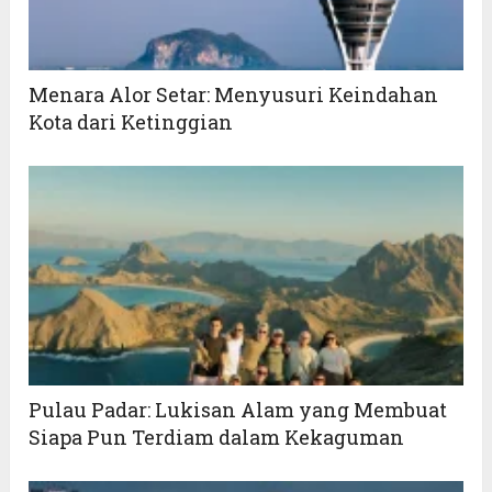
Menara Alor Setar: Menyusuri Keindahan
Kota dari Ketinggian
Pulau Padar: Lukisan Alam yang Membuat
Siapa Pun Terdiam dalam Kekaguman