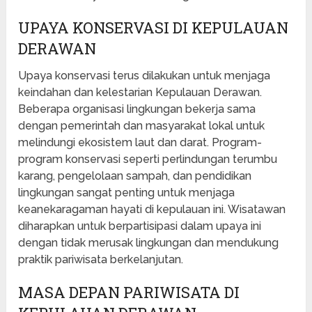
UPAYA KONSERVASI DI KEPULAUAN
DERAWAN
Upaya konservasi terus dilakukan untuk menjaga
keindahan dan kelestarian Kepulauan Derawan.
Beberapa organisasi lingkungan bekerja sama
dengan pemerintah dan masyarakat lokal untuk
melindungi ekosistem laut dan darat. Program-
program konservasi seperti perlindungan terumbu
karang, pengelolaan sampah, dan pendidikan
lingkungan sangat penting untuk menjaga
keanekaragaman hayati di kepulauan ini. Wisatawan
diharapkan untuk berpartisipasi dalam upaya ini
dengan tidak merusak lingkungan dan mendukung
praktik pariwisata berkelanjutan.
MASA DEPAN PARIWISATA DI