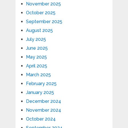
November 2025
October 2025
September 2025
August 2025
July 2025
June 2025
May 2025
April 2025
March 2025
February 2025
January 2025
December 2024
November 2024
October 2024
September 2024