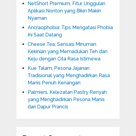
NetShort Premium, Fitur Unggulan
Aplikasi Nonton yang Bikin Makin
Nyaman
Ancraophobia: Tips Mengatasi Phobia
Ini Saat Datang
Cheese Tea, Sensasi Minuman
Kekinian yang Memadukan Teh dan
Keju dengan Cita Rasa Istimewa
Kue Talam, Pesona Jajanan
Tradisional yang Menghadirkan Rasa
Manis Penuh Kenangan
Palmiers, Kelezatan Pastry Renyah
yang Menghadirkan Pesona Manis
dari Dapur Prancis