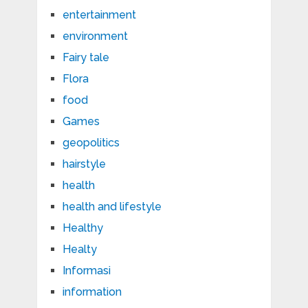
entertainment
environment
Fairy tale
Flora
food
Games
geopolitics
hairstyle
health
health and lifestyle
Healthy
Healty
Informasi
information