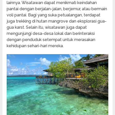
lainnya. Wisatawan dapat menikmati keindahan
pantai dengan berjalan-jalan, berjemur, atau bermain
voli pantai. Bagi yang suka petualangan, terdapat
juga trekking di hutan mangrove dan eksplorasi gua-
gua karst. Selain itu, wisatawan juga dapat
mengunjungi desa-desa lokal dan berinteraksi
dengan penduduk setempat untuk merasakan
kehidupan sehari-hari mereka.