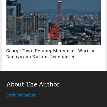
George Town Penang: Menyusuri Warisan
Budaya dan Kuliner Legendaris
About The Author
Lyric Mcmahon