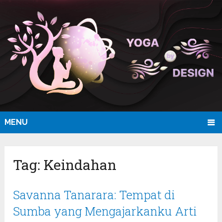
MENU
Tag:
Keindahan
Savanna Tanarara: Tempat di
Sumba yang Mengajarkanku Arti