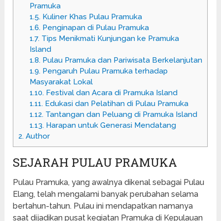
Pramuka
1.5.
Kuliner Khas Pulau Pramuka
1.6.
Penginapan di Pulau Pramuka
1.7.
Tips Menikmati Kunjungan ke Pramuka
Island
1.8.
Pulau Pramuka dan Pariwisata Berkelanjutan
1.9.
Pengaruh Pulau Pramuka terhadap
Masyarakat Lokal
1.10.
Festival dan Acara di Pramuka Island
1.11.
Edukasi dan Pelatihan di Pulau Pramuka
1.12.
Tantangan dan Peluang di Pramuka Island
1.13.
Harapan untuk Generasi Mendatang
2.
Author
SEJARAH PULAU PRAMUKA
Pulau Pramuka, yang awalnya dikenal sebagai Pulau
Elang, telah mengalami banyak perubahan selama
bertahun-tahun. Pulau ini mendapatkan namanya
saat dijadikan pusat kegiatan Pramuka di Kepulauan