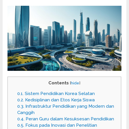
Contents
[
hide
]
0.1.
Sistem Pendidikan Korea Selatan
0.2.
Kedisiplinan dan Etos Kerja Siswa
0.3.
Infrastruktur Pendidikan yang Modern dan
Canggih
0.4.
Peran Guru dalam Kesuksesan Pendidikan
0.5.
Fokus pada Inovasi dan Penelitian