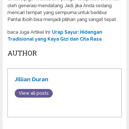
oleh generasi mendatang. Jadi, jika Anda sedang
mencari tempat yang sempurna untuk berlibur,
Pantai Iboih bisa menjadi pilihan yang sangat tepat.
baca Juga Artikel Ini:
Urap Sayur: Hidangan
Tradisional yang Kaya Gizi dan Cita Rasa
AUTHOR
Jillian Duran
View all posts