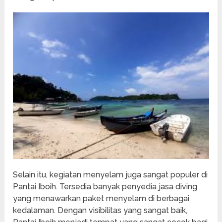
Selain itu, kegiatan menyelam juga sangat populer di
Pantai Iboih. Tersedia banyak penyedia jasa diving
yang menawarkan paket menyelam di berbagai
kedalaman. Dengan visibilitas yang sangat baik,