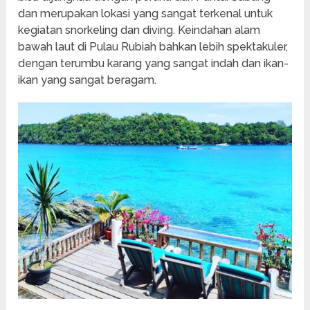
dan merupakan lokasi yang sangat terkenal untuk
kegiatan snorkeling dan diving. Keindahan alam
bawah laut di Pulau Rubiah bahkan lebih spektakuler,
dengan terumbu karang yang sangat indah dan ikan-
ikan yang sangat beragam.