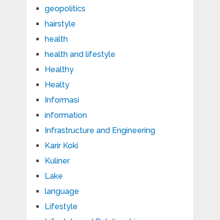
geopolitics
hairstyle
health
health and lifestyle
Healthy
Healty
Informasi
information
Infrastructure and Engineering
Karir Koki
Kuliner
Lake
language
Lifestyle