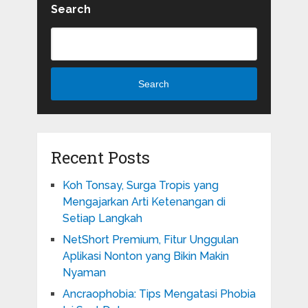
Search
Search
Recent Posts
Koh Tonsay, Surga Tropis yang
Mengajarkan Arti Ketenangan di
Setiap Langkah
NetShort Premium, Fitur Unggulan
Aplikasi Nonton yang Bikin Makin
Nyaman
Ancraophobia: Tips Mengatasi Phobia