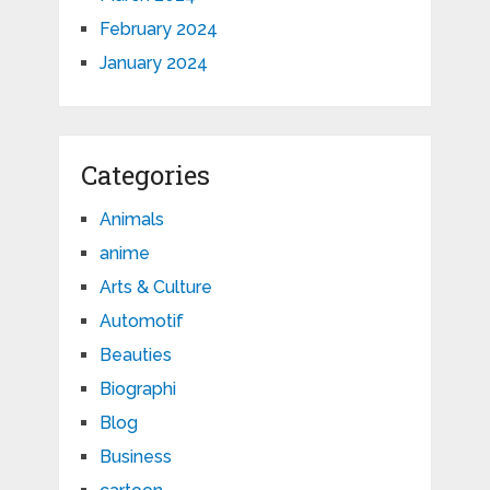
February 2024
January 2024
Categories
Animals
anime
Arts & Culture
Automotif
Beauties
Biographi
Blog
Business