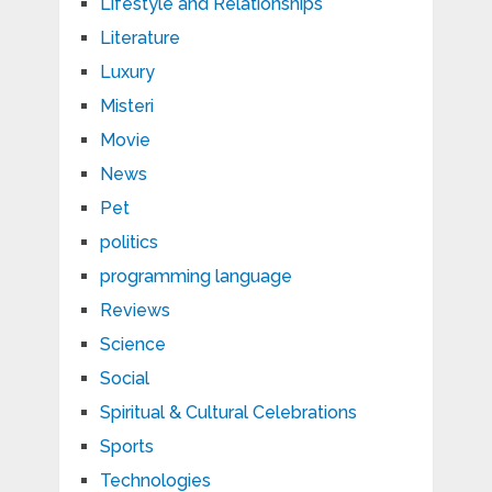
Lifestyle and Relationships
Literature
Luxury
Misteri
Movie
News
Pet
politics
programming language
Reviews
Science
Social
Spiritual & Cultural Celebrations
Sports
Technologies