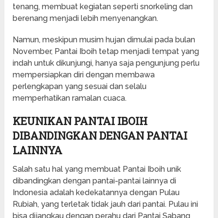
tenang, membuat kegiatan seperti snorkeling dan
berenang menjadi lebih menyenangkan.
Namun, meskipun musim hujan dimulai pada bulan
November, Pantai Iboih tetap menjadi tempat yang
indah untuk dikunjungi, hanya saja pengunjung perlu
mempersiapkan diri dengan membawa
perlengkapan yang sesuai dan selalu
memperhatikan ramalan cuaca.
KEUNIKAN PANTAI IBOIH
DIBANDINGKAN DENGAN PANTAI
LAINNYA
Salah satu hal yang membuat Pantai Iboih unik
dibandingkan dengan pantai-pantai lainnya di
Indonesia adalah kedekatannya dengan Pulau
Rubiah, yang terletak tidak jauh dari pantai. Pulau ini
bisa dijangkau dengan perahu dari Pantai Sabang