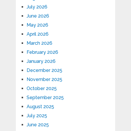
July 2026
June 2026
May 2026
April 2026
March 2026
February 2026
January 2026
December 2025
November 2025
October 2025
September 2025
August 2025
July 2025
June 2025