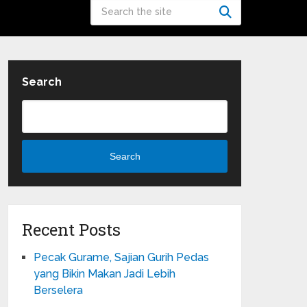
Search
Search
Recent Posts
Pecak Gurame, Sajian Gurih Pedas
yang Bikin Makan Jadi Lebih
Berselera