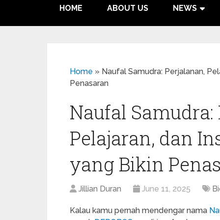
HOME
ABOUT US
NEWS
Home
»
Naufal Samudra: Perjalanan, Pela
Penasaran
Naufal Samudra: 
Pelajaran, dan In
yang Bikin Pena
Jillian Duran
June 11, 2025
Bi
Kalau kamu pernah mendengar nama
Na