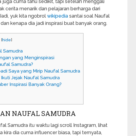
a juga cuma tahu sedikit, tapi setelah menggali
k cerita menarik dan pelajaran berharga dari
Jadi, yuk kita ngobrol
wikipedia
santai soal Naufal
an kenapa dia jadi inspirasi buat banyak orang.
[
hide
]
l Samudra
ngan yang Menginspirasi
Naufal Samudra?
badi Saya yang Mirip Naufal Samudra
Ikuti Jejak Naufal Samudra
er Inspirasi Banyak Orang?
GAN NAUFAL SAMUDRA
al Samudra itu waktu lagi scroll Instagram, lihat
a kira dia cuma influencer biasa, tapi ternyata,