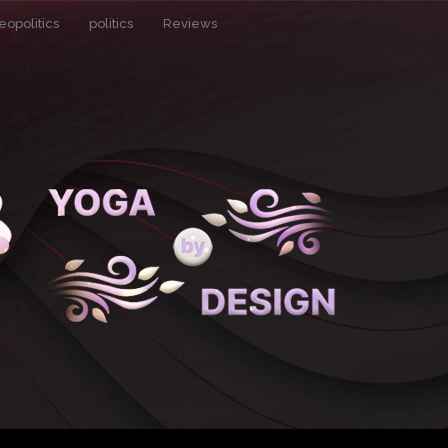
eopolitics
politics
Reviews