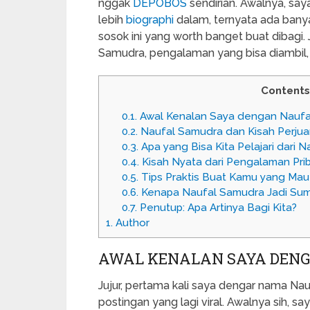
nggak
DEPOBOS
sendirian. Awalnya, say
lebih
biographi
dalam, ternyata ada banya
sosok ini yang worth banget buat dibagi. 
Samudra, pengalaman yang bisa diambil, d
Contents
0.1.
Awal Kenalan Saya dengan Naufa
0.2.
Naufal Samudra dan Kisah Perjua
0.3.
Apa yang Bisa Kita Pelajari dari 
0.4.
Kisah Nyata dari Pengalaman Pri
0.5.
Tips Praktis Buat Kamu yang Mau 
0.6.
Kenapa Naufal Samudra Jadi Sumb
0.7.
Penutup: Apa Artinya Bagi Kita?
1.
Author
AWAL KENALAN SAYA DEN
Jujur, pertama kali saya dengar nama Nauf
postingan yang lagi viral. Awalnya sih, say