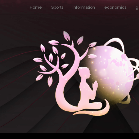
Home
Sports
information
economics
g
Pin It