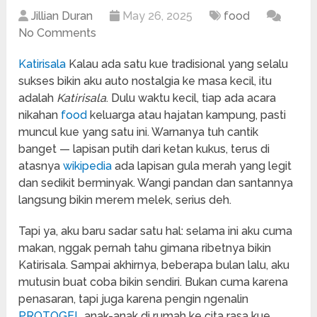
Jillian Duran
May 26, 2025
food
No Comments
Katirisala
Kalau ada satu kue tradisional yang selalu
sukses bikin aku auto nostalgia ke masa kecil, itu
adalah
Katirisala
. Dulu waktu kecil, tiap ada acara
nikahan
food
keluarga atau hajatan kampung, pasti
muncul kue yang satu ini. Warnanya tuh cantik
banget — lapisan putih dari ketan kukus, terus di
atasnya
wikipedia
ada lapisan gula merah yang legit
dan sedikit berminyak. Wangi pandan dan santannya
langsung bikin merem melek, serius deh.
Tapi ya, aku baru sadar satu hal: selama ini aku cuma
makan, nggak pernah tahu gimana ribetnya bikin
Katirisala. Sampai akhirnya, beberapa bulan lalu, aku
mutusin buat coba bikin sendiri. Bukan cuma karena
penasaran, tapi juga karena pengin ngenalin
PROTOGEL
anak-anak di rumah ke cita rasa kue