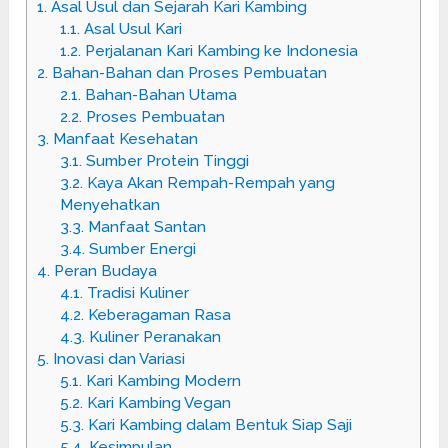
1.
Asal Usul dan Sejarah Kari Kambing
1.1.
Asal Usul Kari
1.2.
Perjalanan Kari Kambing ke Indonesia
2.
Bahan-Bahan dan Proses Pembuatan
2.1.
Bahan-Bahan Utama
2.2.
Proses Pembuatan
3.
Manfaat Kesehatan
3.1.
Sumber Protein Tinggi
3.2.
Kaya Akan Rempah-Rempah yang
Menyehatkan
3.3.
Manfaat Santan
3.4.
Sumber Energi
4.
Peran Budaya
4.1.
Tradisi Kuliner
4.2.
Keberagaman Rasa
4.3.
Kuliner Peranakan
5.
Inovasi dan Variasi
5.1.
Kari Kambing Modern
5.2.
Kari Kambing Vegan
5.3.
Kari Kambing dalam Bentuk Siap Saji
5.4.
Kesimpulan