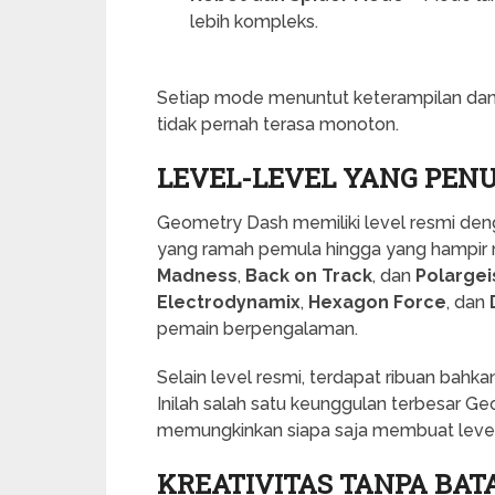
lebih kompleks.
Setiap mode menuntut keterampilan dan
tidak pernah terasa monoton.
LEVEL-LEVEL YANG PEN
Geometry Dash memiliki level resmi denga
yang ramah pemula hingga yang hampir mu
Madness
,
Back on Track
, dan
Polargei
Electrodynamix
,
Hexagon Force
, dan
pemain berpengalaman.
Selain level resmi, terdapat ribuan bahka
Inilah salah satu keunggulan terbesar G
memungkinkan siapa saja membuat level
KREATIVITAS TANPA BAT