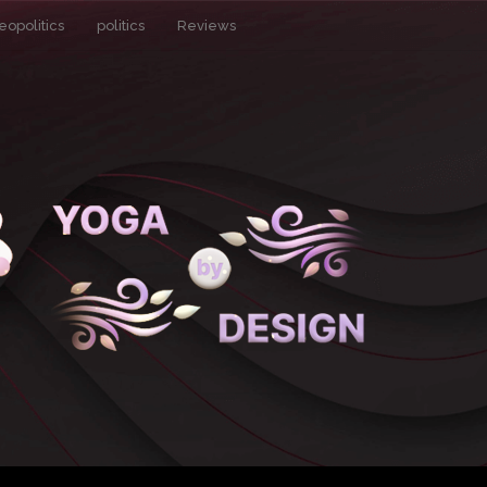
eopolitics
politics
Reviews