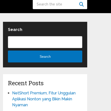
Search
Search
Recent Posts
NetShort Premium, Fitur Unggulan
Aplikasi Nonton yang Bikin Makin
Nyaman