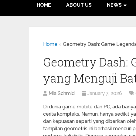
HOME
ABOUT US
NEWS
Home
»
Geometry Dash: Game Legendari
Geometry Dash: 
yang Menguji Bat
Mia Schmid
January 7, 2026
Di dunia game mobile dan PC, ada banya
cerita kompleks. Namun, hanya sedikit 
dan kepuasan seperti yang diberikan ole
tampilan geometris ini berhasil mencuri p
pertama kali dirilis. Dengan gameplay y