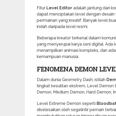
Fitur
Level Editor
adalah jantung dari k
dapat menciptakan level dengan desain vi
permainan yang kreatif. Banyak level bua
indah daripada level resmi.
Beberapa kreator terkenal dalam komu
yang menyerupai karya seni digital. Ada 
menampilkan animasi kompleks, dan ada 
kemampuan manusia.
FENOMENA DEMON LEVE
Dalam dunia Geometry Dash, istilah
Dem
tingkat kesulitan ekstrem. Level Demon 
Demon, Medium Demon, Hard Demon, I
Level Extreme Demon seperti
Bloodba
diselesaikan oleh segelintir pemain terbaik
membutuhkan ratusan hingga ribuan percob