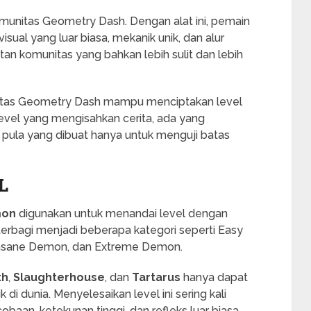
omunitas Geometry Dash. Dengan alat ini, pemain
sual yang luar biasa, mekanik unik, dan alur
tan komunitas yang bahkan lebih sulit dan lebih
nitas Geometry Dash mampu menciptakan level
level yang mengisahkan cerita, ada yang
pula yang dibuat hanya untuk menguji batas
L
on
digunakan untuk menandai level dengan
terbagi menjadi beberapa kategori seperti Easy
nsane Demon, dan Extreme Demon.
th
,
Slaughterhouse
, dan
Tartarus
hanya dapat
 di dunia. Menyelesaikan level ini sering kali
aan, ketekunan tinggi, dan refleks luar biasa.