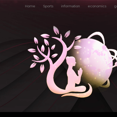
Home
Sports
information
economics
g
Pin It