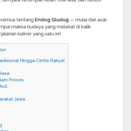
ik semua tentang
Endog Gludug
— mulai dari asal-
mpai makna budaya yang melekat di balik
jalanan kuliner yang satu ini!
ide
]
adisional Hingga Cerita Rakyat
Rasa
lam Proses
kut:
arakat Jawa
g