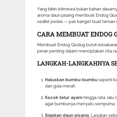
Yang bikin istimewa bukan bahan dasarn
aroma daun pisang membuat Endog Gludug
sedikit pedas — pas banget buat teman n
CARA MEMBUAT ENDOG G
Membuat Endog Gludug butuh kesabaran, 
peran penting dalam menciptakan cita ra
LANGKAH-LANGKAHNYA SE
Haluskan bumbu-bumbu
seperti b
dan gula merah.
Kocok telur ayam
hingga rata, lal
agar bumbunya menyatu sempurna.
Siapkan daun pisang.
Layukan seben