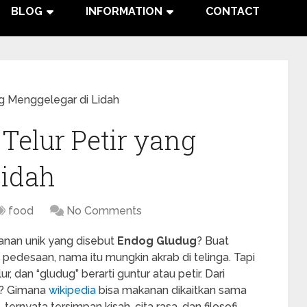
BLOG
INFORMATION
CONTACT
ng Menggelegar di Lidah
Telur Petir yang
Lidah
food
No Comments
nan unik yang disebut
Endog Gludug
? Buat
pedesaan, nama itu mungkin akrab di telinga. Tapi
r, dan “gludug” berarti guntur atau petir. Dari
n? Gimana
wikipedia
bisa makanan dikaitkan sama
 ternyata tersimpan kisah, cita rasa, dan filosofi