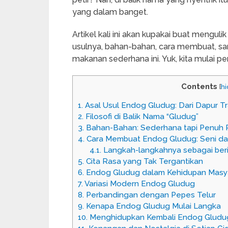
yang dalam banget.
Artikel kali ini akan kupakai buat mengul
usulnya, bahan-bahan, cara membuat, sa
makanan sederhana ini. Yuk, kita mulai per
Contents
[
h
1.
Asal Usul Endog Gludug: Dari Dapur Tr
2.
Filosofi di Balik Nama “Gludug”
3.
Bahan-Bahan: Sederhana tapi Penuh 
4.
Cara Membuat Endog Gludug: Seni da
4.1.
Langkah-langkahnya sebagai beri
5.
Cita Rasa yang Tak Tergantikan
6.
Endog Gludug dalam Kehidupan Masy
7.
Variasi Modern Endog Gludug
8.
Perbandingan dengan Pepes Telur
9.
Kenapa Endog Gludug Mulai Langka
10.
Menghidupkan Kembali Endog Gludu