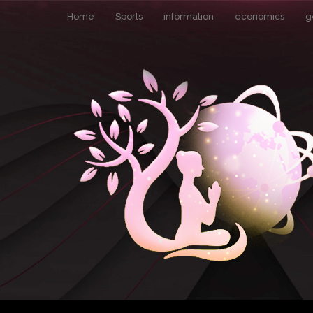
Home
Sports
information
economics
g
Pin It