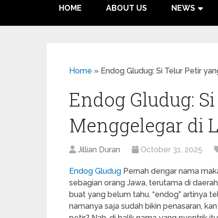
HOME
ABOUT US
NEWS
Home
»
Endog Gludug: Si Telur Petir ya
Endog Gludug: Si 
Menggelegar di 
Jillian Duran
October 31, 2025
Endog Gludug
Pernah dengar nama maka
sebagian orang Jawa, terutama di daerah 
buat yang belum tahu, “endog” artinya telu
namanya saja sudah bikin penasaran, ka
petir? Nah, di balik nama yang nyentrik itu,