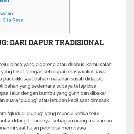
itan
akanan
i Cita Rasa
G: DARI DAPUR TRADISIONAL
elur biasa yang digoreng atau direbus, kamu salah
g yang lekat dengan kehidupan masyarakat Jawa.
a paceklik, saat bahan makanan susah didapat.
i bahan yang sederhana supaya tetap bisa
ampur telur dengan bumbu yang gurih dan dibakar
 suara “gludug” atau letupan kecil saat dimasak.
uara “gludug-gludug” yang muncul ketika telur
untur di langit. Lucunya, sebagian orang tua zaman
an ini saat hujan petir bisa membawa