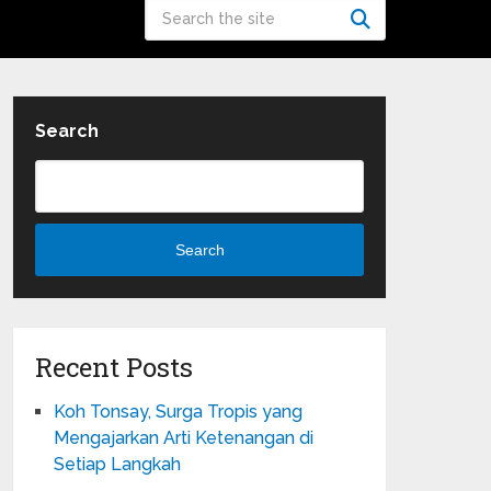
Search
Search
Recent Posts
Koh Tonsay, Surga Tropis yang
Mengajarkan Arti Ketenangan di
Setiap Langkah