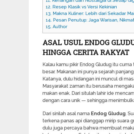
11.
Kenangan dan Nostalgia di Setiap Gig
12.
Resep Klasik vs Versi Kekinian
13.
Makna Kuliner: Lebih dari Sekadar M
14.
Pesan Penutup: Jaga Warisan, Nikmat
15.
Author
ASAL USUL ENDOG GLUDU
HINGGA CERITA RAKYAT
Kalau kamu pikir Endog Gludug itu cuma t
besar. Makanan ini punya sejarah panjan
Katanya, dulu hidangan ini muncul di mas
Masyarakat zaman itu berusaha mengakal
makan enak. Dari situlah lahir ide menc
dengan cara unik — sehingga menimbulkan
Dari sinilah asal nama
Endog Gludug
. S
terkena panas api dianggap mirip suara g
dulu juga percaya bahwa membuat makan