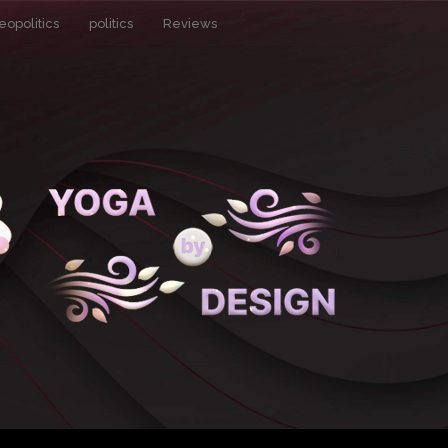
eopolitics
politics
Reviews