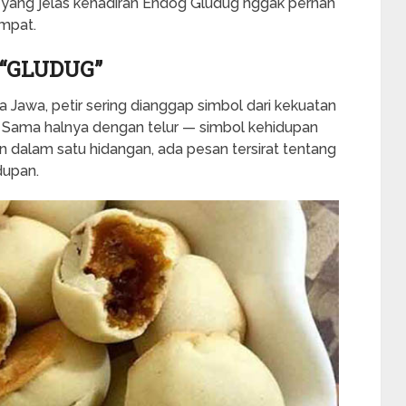
, yang jelas kehadiran Endog Gludug nggak pernah
mpat.
 “GLUDUG”
 Jawa, petir sering dianggap simbol dari kekuatan
. Sama halnya dengan telur — simbol kehidupan
n dalam satu hidangan, ada pesan tersirat tentang
dupan.