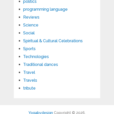
politics
programming language
Reviews
Science
Social
Spiritual & Cultural Celebrations
Sports
Technologies
Traditional dances
Travel
Travels
tribute
Yogabydesign
Copyright © 2026.