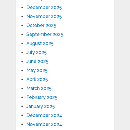
December 2025
November 2025
October 2025
September 2025
August 2025
July 2025
June 2025
May 2025
April 2025
March 2025
February 2025
January 2025
December 2024
November 2024