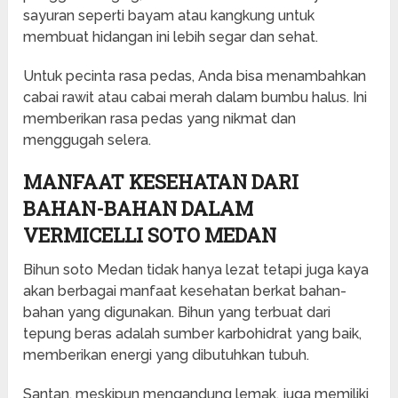
sayuran seperti bayam atau kangkung untuk
membuat hidangan ini lebih segar dan sehat.
Untuk pecinta rasa pedas, Anda bisa menambahkan
cabai rawit atau cabai merah dalam bumbu halus. Ini
memberikan rasa pedas yang nikmat dan
menggugah selera.
MANFAAT KESEHATAN DARI
BAHAN-BAHAN DALAM
VERMICELLI SOTO MEDAN
Bihun soto Medan tidak hanya lezat tetapi juga kaya
akan berbagai manfaat kesehatan berkat bahan-
bahan yang digunakan. Bihun yang terbuat dari
tepung beras adalah sumber karbohidrat yang baik,
memberikan energi yang dibutuhkan tubuh.
Santan, meskipun mengandung lemak, juga memiliki