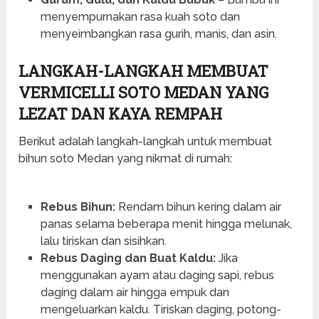
menyempurnakan rasa kuah soto dan
menyeimbangkan rasa gurih, manis, dan asin.
LANGKAH-LANGKAH MEMBUAT
VERMICELLI SOTO MEDAN YANG
LEZAT DAN KAYA REMPAH
Berikut adalah langkah-langkah untuk membuat
bihun soto Medan yang nikmat di rumah:
Rebus Bihun:
Rendam bihun kering dalam air
panas selama beberapa menit hingga melunak,
lalu tiriskan dan sisihkan.
Rebus Daging dan Buat Kaldu:
Jika
menggunakan ayam atau daging sapi, rebus
daging dalam air hingga empuk dan
mengeluarkan kaldu. Tiriskan daging, potong-