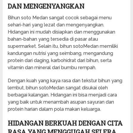
DAN MENGENYANGKAN
Bihun soto Medan sangat cocok sebagai menu
sehari-hari yang lezat dan mengenyangkan.
Hidangan ini mudah disiapkan dan menggunakan
bahan-bahan yang tersedia di pasar atau
supermarket. Selain itu, bihun sotoMedan memiliki
kandungan nutrisi yang seimbang, mengandung
protein dari daging, karbohidrat dari bihun, serta
vitamin dan mineral dari bumbu rempah.
Dengan kuah yang kaya rasa dan tekstur bihun yang
lembut, bihun sotoMedan sangat disukai oleh
berbagai kalangan. Hidangan ini bisa menjadi cara
yang baik untuk menambah asupan sayuran dan
protein harian dalam pola makan keluarga.
HIDANGAN BERKUAH DENGAN CITA
RASA YANG MENGGUGAH SELERA