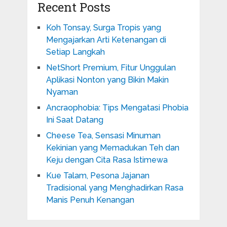
Recent Posts
Koh Tonsay, Surga Tropis yang
Mengajarkan Arti Ketenangan di
Setiap Langkah
NetShort Premium, Fitur Unggulan
Aplikasi Nonton yang Bikin Makin
Nyaman
Ancraophobia: Tips Mengatasi Phobia
Ini Saat Datang
Cheese Tea, Sensasi Minuman
Kekinian yang Memadukan Teh dan
Keju dengan Cita Rasa Istimewa
Kue Talam, Pesona Jajanan
Tradisional yang Menghadirkan Rasa
Manis Penuh Kenangan