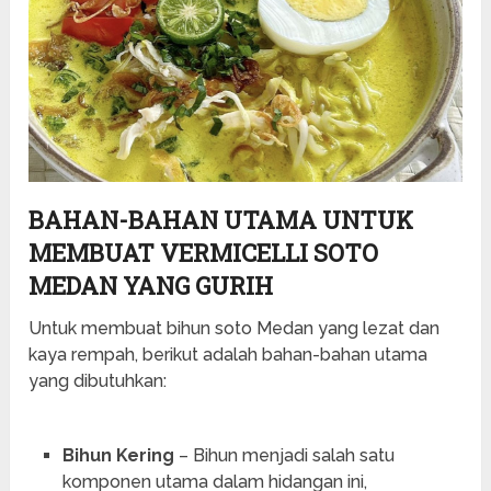
BAHAN-BAHAN UTAMA UNTUK
MEMBUAT VERMICELLI SOTO
MEDAN YANG GURIH
Untuk membuat bihun soto Medan yang lezat dan
kaya rempah, berikut adalah bahan-bahan utama
yang dibutuhkan:
Bihun Kering
– Bihun menjadi salah satu
komponen utama dalam hidangan ini,