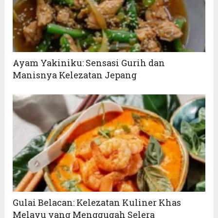
Ayam Yakiniku: Sensasi Gurih dan
Manisnya Kelezatan Jepang
Gulai Belacan: Kelezatan Kuliner Khas
Melayu yang Menggugah Selera