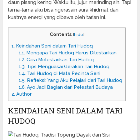
daun pisang kering. Waktu itu, jujur, merinding sih. Tapi
lama-lama aku bisa ngerasain aura khidmat dan
kuatnya energi yang dibawa oleh tarian ini.
Contents
[
hide
]
1.
Keindahan Seni dalam Tari Hudoq
1.1.
Mengapa Tari Hudoq Harus Dilestarikan
1.2.
Cara Melestarikan Tari Hudoq
1.3.
Tips Menguasai Gerakan Tari Hudoq
1.4.
Tari Hudoq di Mata Pecinta Seni
1.5.
Refleksi: Yang Aku Pelajari dari Tari Hudoq
1.6.
Ayo Jadi Bagian dari Pelestari Budaya
2.
Author
KEINDAHAN SENI DALAM TARI
HUDOQ