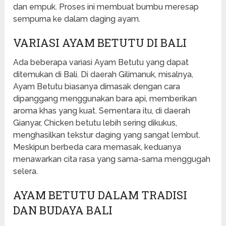
dan empuk. Proses ini membuat bumbu meresap
sempurna ke dalam daging ayam.
VARIASI AYAM BETUTU DI BALI
Ada beberapa variasi Ayam Betutu yang dapat
ditemukan di Bali. Di daerah Gilimanuk, misalnya,
Ayam Betutu biasanya dimasak dengan cara
dipanggang menggunakan bara api, memberikan
aroma khas yang kuat. Sementara itu, di daerah
Gianyar, Chicken betutu lebih sering dikukus,
menghasilkan tekstur daging yang sangat lembut.
Meskipun berbeda cara memasak, keduanya
menawarkan cita rasa yang sama-sama menggugah
selera.
AYAM BETUTU DALAM TRADISI
DAN BUDAYA BALI