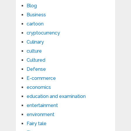
Blog
Business
cartoon
cryptocurrency
Culinary
culture
Cultured
Defense
E-commerce
economics
education and examination
entertainment
environment
Fairy tale