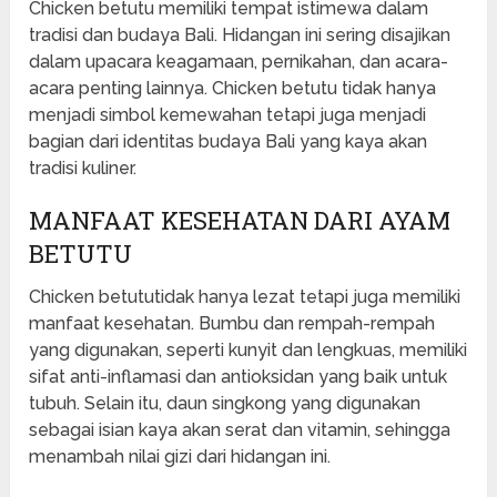
Chicken betutu memiliki tempat istimewa dalam
tradisi dan budaya Bali. Hidangan ini sering disajikan
dalam upacara keagamaan, pernikahan, dan acara-
acara penting lainnya. Chicken betutu tidak hanya
menjadi simbol kemewahan tetapi juga menjadi
bagian dari identitas budaya Bali yang kaya akan
tradisi kuliner.
MANFAAT KESEHATAN DARI AYAM
BETUTU
Chicken betututidak hanya lezat tetapi juga memiliki
manfaat kesehatan. Bumbu dan rempah-rempah
yang digunakan, seperti kunyit dan lengkuas, memiliki
sifat anti-inflamasi dan antioksidan yang baik untuk
tubuh. Selain itu, daun singkong yang digunakan
sebagai isian kaya akan serat dan vitamin, sehingga
menambah nilai gizi dari hidangan ini.