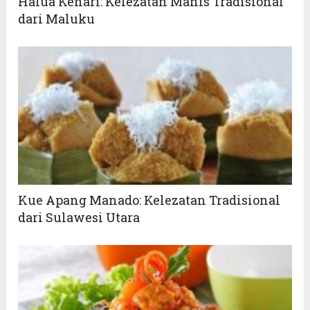
Halua Kenari: Kelezatan Manis Tradisional
dari Maluku
Kue Apang Manado: Kelezatan Tradisional
dari Sulawesi Utara