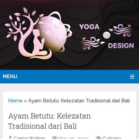
MENU
Home
»
Ayam Betutu: Kelezatan Tradisional dari Bali
Ayam Betutu: Kelezatan
Tradisional dari Bali
Carina Walker
May 20, 2024
Culinary