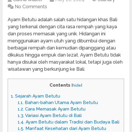
No Comments
Ayam Betutu adalah salah satu hidangan khas Bali
yang terkenal dengan cita rasa rempah yang kaya
dan proses memasak yang unik. Hidangan ini
menggunakan ayam utuh yang dibumbui dengan
berbagai rempah dan kemudian dipanggang atau
dikukus hingga empuk dan lezat. Ayam Betutu tidak
hanya disukai oleh masyarakat lokal, tetapi juga oleh
wisatawan yang berkunjung ke Bali.
Contents
[
hide
]
1.
Sejarah Ayam Betutu
1.1.
Bahan-bahan Utama Ayam Betutu
1.2.
Cara Memasak Ayam Betutu
1.3.
Variasi Ayam Betutu di Bali
1.4.
Ayam Betutu dalam Tradisi dan Budaya Bali
1.5.
Manfaat Kesehatan dari Ayam Betutu