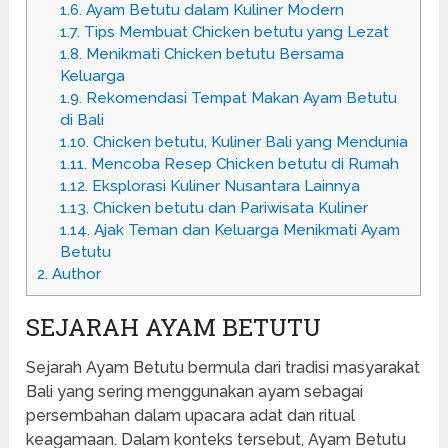
1.6.
Ayam Betutu dalam Kuliner Modern
1.7.
Tips Membuat Chicken betutu yang Lezat
1.8.
Menikmati Chicken betutu Bersama
Keluarga
1.9.
Rekomendasi Tempat Makan Ayam Betutu
di Bali
1.10.
Chicken betutu, Kuliner Bali yang Mendunia
1.11.
Mencoba Resep Chicken betutu di Rumah
1.12.
Eksplorasi Kuliner Nusantara Lainnya
1.13.
Chicken betutu dan Pariwisata Kuliner
1.14.
Ajak Teman dan Keluarga Menikmati Ayam
Betutu
2.
Author
SEJARAH AYAM BETUTU
Sejarah Ayam Betutu bermula dari tradisi masyarakat
Bali yang sering menggunakan ayam sebagai
persembahan dalam upacara adat dan ritual
keagamaan. Dalam konteks tersebut, Ayam Betutu