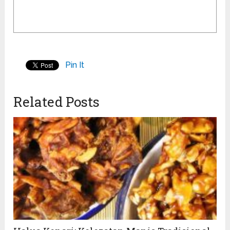
Pin It
Related Posts