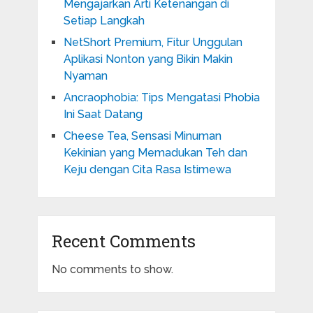
Mengajarkan Arti Ketenangan di
Setiap Langkah
NetShort Premium, Fitur Unggulan
Aplikasi Nonton yang Bikin Makin
Nyaman
Ancraophobia: Tips Mengatasi Phobia
Ini Saat Datang
Cheese Tea, Sensasi Minuman
Kekinian yang Memadukan Teh dan
Keju dengan Cita Rasa Istimewa
Recent Comments
No comments to show.