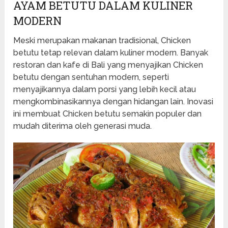
AYAM BETUTU DALAM KULINER
MODERN
Meski merupakan makanan tradisional, Chicken
betutu tetap relevan dalam kuliner modern. Banyak
restoran dan kafe di Bali yang menyajikan Chicken
betutu dengan sentuhan modern, seperti
menyajikannya dalam porsi yang lebih kecil atau
mengkombinasikannya dengan hidangan lain. Inovasi
ini membuat Chicken betutu semakin populer dan
mudah diterima oleh generasi muda.