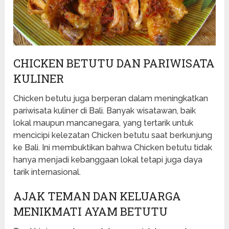
CHICKEN BETUTU DAN PARIWISATA
KULINER
Chicken betutu juga berperan dalam meningkatkan
pariwisata kuliner di Bali. Banyak wisatawan, baik
lokal maupun mancanegara, yang tertarik untuk
mencicipi kelezatan Chicken betutu saat berkunjung
ke Bali. Ini membuktikan bahwa Chicken betutu tidak
hanya menjadi kebanggaan lokal tetapi juga daya
tarik internasional.
AJAK TEMAN DAN KELUARGA
MENIKMATI AYAM BETUTU