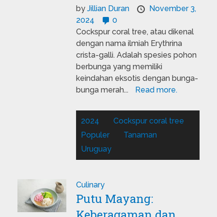
by
Jillian Duran
November 3,
2024
0
Cockspur coral tree, atau dikenal
dengan nama ilmiah Erythrina
crista-galli. Adalah spesies pohon
berbunga yang memiliki
keindahan eksotis dengan bunga-
bunga merah...
Read more.
2024
Cockspur coral tree
Populer
Tanaman
Uruguay
Culinary
Putu Mayang:
Keberagaman dan