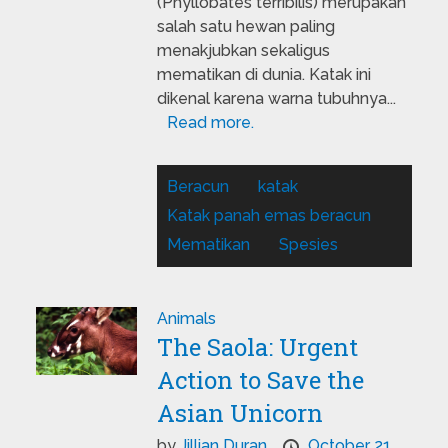
(Phyllobates terribilis) merupakan
salah satu hewan paling
menakjubkan sekaligus
mematikan di dunia. Katak ini
dikenal karena warna tubuhnya...
Read more.
Beracun
katak
Katak panah emas beracun
Mematikan
Spesies
Animals
The Saola: Urgent
Action to Save the
Asian Unicorn
by
Jillian Duran
October 21,