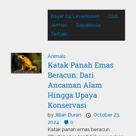
Bayer 04 Leverkusen
Club
Jerman
Sepakbola
Terbaik
Animals
Katak Panah Emas
Beracun: Dari
Ancaman Alam
Hingga Upaya
Konservasi
by
Jillian Duran
October 23,
2024
0
Katak panah emas beracun