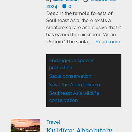
2024
0
Deep in the remote forests of
Southeast Asia, there exists a
creature so rare and elusive that it
has earned the nickname “Asian
Unicorn.” The saola,...
Read more.
Endangered species
protection
Saola conservation
Save the Asian Unicorn
Southeast Asia wildlife
conservation
Travel
Kuldīga: Absolutely