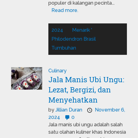
populer di kalangan pecinta...
Read more.
2024
Menarik '
Philodendron Brasil
Tumbuhan
Culinary
Jala Manis Ubi Ungu:
Lezat, Bergizi, dan
Menyehatkan
by
Jillian Duran
November 6,
2024
0
Jala manis ubi ungu adalah salah
satu olahan kuliner khas Indonesia