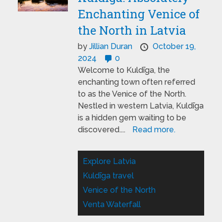
Enchanting Venice of
the North in Latvia
by
Jillian Duran
October 19,
2024
0
Welcome to Kuldīga, the
enchanting town often referred
to as the Venice of the North.
Nestled in western Latvia, Kuldīga
is a hidden gem waiting to be
discovered....
Read more.
Explore Latvia
Kuldīga travel
Venice of the North
Venta Waterfall